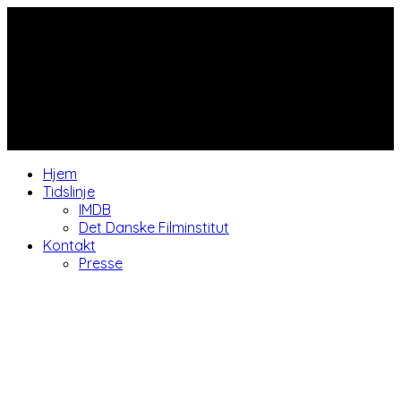
Hjem
Tidslinje
IMDB
Det Danske Filminstitut
Kontakt
Presse