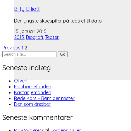
Billy Elliott
Den yngste skuespiller på teatret til dato
15. januar, 2015
2015
,
Biografi
,
Teater
Previous
1
2
Search
for:
Seneste indlæg
Oliver!
Planbørnefonden
Kastanjemanden
Røde Kors – Børn der mister
Den som dræber
Seneste kommentarer
Mr WordPress
til
Jordens søjler